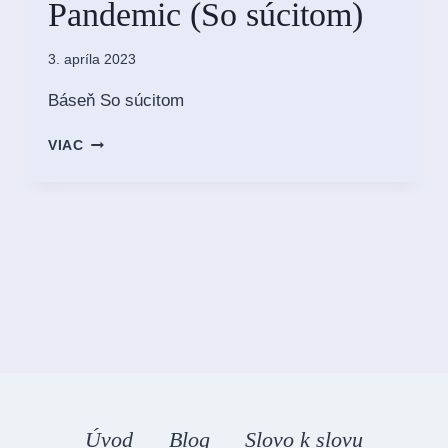
Pandemic (So súcitom)
3. apríla 2023
Báseň So súcitom
PANDEMIC
VIAC
(SO
SÚCITOM)
Úvod
Blog
Slovo k slovu